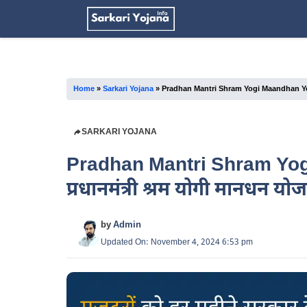
Skip
to
content
Home
»
Sarkari Yojana
»
Pradhan Mantri Shram Yogi Maandhan Yojan
SARKARI YOJANA
Pradhan Mantri Shram Yo
प्रधानमंत्री श्रम योगी मानधन य
by
Admin
Updated On: November 4, 2024 6:53 pm