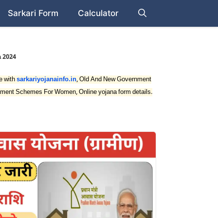
Sarkari Form
Calculator
a 2024
le with
sarkariyojanainfo.in
, Old And New Government
ment Schemes For Women, Online yojana form details.