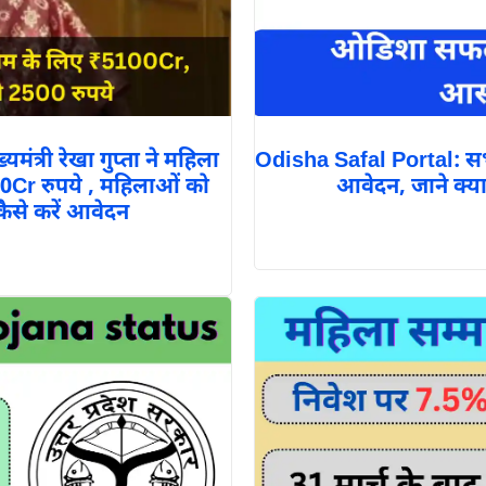
त्री रेखा गुप्ता ने महिला
Odisha Safal Portal: 
00Cr रुपये , महिलाओं को
आवेदन, जाने क्या ह
 कैसे करें आवेदन