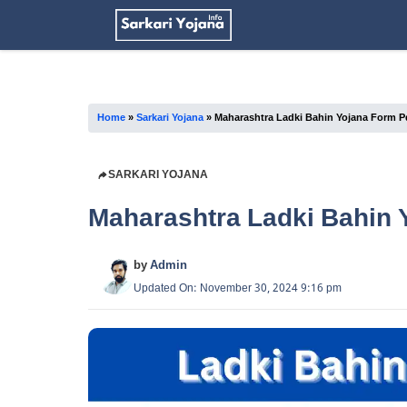
Skip
to
content
Home
»
Sarkari Yojana
»
Maharashtra Ladki Bahin Yojana Form P
SARKARI YOJANA
Maharashtra Ladki Bahin 
by
Admin
Updated On: November 30, 2024 9:16 pm