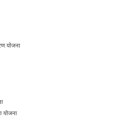
िकरण योजना
ना
ंग योजना