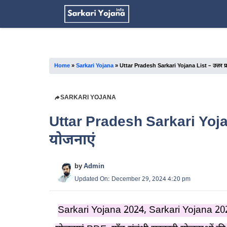
Skip
to
content
Home
»
Sarkari Yojana
»
Uttar Pradesh Sarkari Yojana List – उत्तर प
SARKARI YOJANA
Uttar Pradesh Sarkari Yojana
योजनाएं
by
Admin
Updated On: December 29, 2024 4:20 pm
Sarkari Yojana 2024, Sarkari Yojana 2024