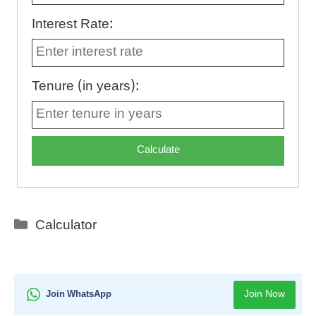
Interest Rate:
Tenure (in years):
Categories
Calculator
Join Now
Join WhatsApp